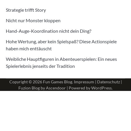
Strategie trifft Story
Nicht nur Monster kloppen
Hand-Auge-Koordination nicht dein Ding?
Hohe Wertung, aber kein Spielspaß? Diese Actionspiele
haben mich enttäuscht
Weibliche Hauptfiguren in Abenteuerspielen: Ein neues
Spielerlebnis jenseits der Tradition
Copyright © 2026
Fun Games Blog
.
Impressum
|
Datenschutz
|
Fuzion Blog by
Ascendoor
| Powered by
WordPress
.