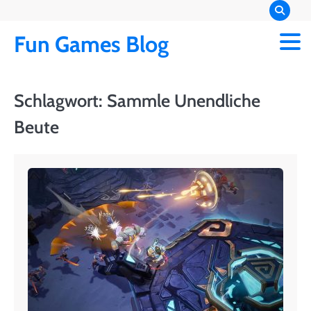
Skip
to
Fun Games Blog
content
Schlagwort:
Sammle Unendliche
Beute