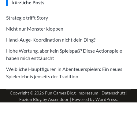
kürzliche Posts
Strategie trifft Story
Nicht nur Monster kloppen
Hand-Auge-Koordination nicht dein Ding?
Hohe Wertung, aber kein Spielspaß? Diese Actionspiele
haben mich enttäuscht
Weibliche Hauptfiguren in Abenteuerspielen: Ein neues
Spielerlebnis jenseits der Tradition
Copyright © 2026
Fun Games Blog
.
Impressum
|
Datenschutz
|
Fuzion Blog by
Ascendoor
| Powered by
WordPress
.