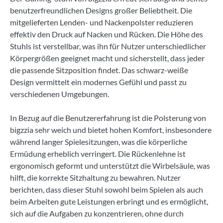
benutzerfreundlichen Designs großer Beliebtheit. Die
mitgelieferten Lenden- und Nackenpolster reduzieren
effektiv den Druck auf Nacken und Rücken. Die Höhe des
Stuhls ist verstellbar, was ihn für Nutzer unterschiedlicher
Körpergrößen geeignet macht und sicherstellt, dass jeder
die passende Sitzposition findet. Das schwarz-weiße
Design vermittelt ein modernes Gefühl und passt zu
verschiedenen Umgebungen.
In Bezug auf die Benutzererfahrung ist die Polsterung von
bigzzia sehr weich und bietet hohen Komfort, insbesondere
während langer Spielesitzungen, was die körperliche
Ermüdung erheblich verringert. Die Rückenlehne ist
ergonomisch geformt und unterstützt die Wirbelsäule, was
hilft, die korrekte Sitzhaltung zu bewahren. Nutzer
berichten, dass dieser Stuhl sowohl beim Spielen als auch
beim Arbeiten gute Leistungen erbringt und es ermöglicht,
sich auf die Aufgaben zu konzentrieren, ohne durch