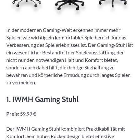
In der modernen Gaming-Welt erkennen immer mehr
Spieler, wie wichtig ein komfortabler Spielbereich für das
Verbesserung des Spielerlebnisses ist. Der Gaming-Stuhl ist
ein wesentlicher Bestandteil der Spieleausstattung, der
nicht nur den notwendigen Halt und Komfort bietet,
sondern auch dabei hilft, die richtige Sitzhaltung zu
bewahren und körperliche Ermüdung durch langes Spielen
zu vermeiden.
1. IWMH Gaming Stuhl
Preis
: 59,99 €
Der IWMH Gaming Stuhl kombiniert Praktikabilität mit
Komfort. Sein hohes Rückendesign bietet effektive