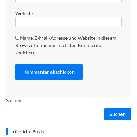
Website
Name, E-Mail-Adresse und Website in diesem
Browser für meinen nächsten Kommentar
speichern.
Suchen
Suchen
kürzliche Posts