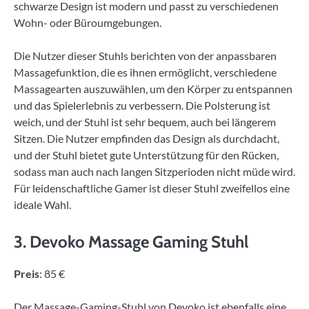
schwarze Design ist modern und passt zu verschiedenen
Wohn- oder Büroumgebungen.
Die Nutzer dieser Stuhls berichten von der anpassbaren
Massagefunktion, die es ihnen ermöglicht, verschiedene
Massagearten auszuwählen, um den Körper zu entspannen
und das Spielerlebnis zu verbessern. Die Polsterung ist
weich, und der Stuhl ist sehr bequem, auch bei längerem
Sitzen. Die Nutzer empfinden das Design als durchdacht,
und der Stuhl bietet gute Unterstützung für den Rücken,
sodass man auch nach langen Sitzperioden nicht müde wird.
Für leidenschaftliche Gamer ist dieser Stuhl zweifellos eine
ideale Wahl.
3. Devoko Massage Gaming Stuhl
Preis
: 85 €
Der Massage-Gaming-Stuhl von Devoko ist ebenfalls eine