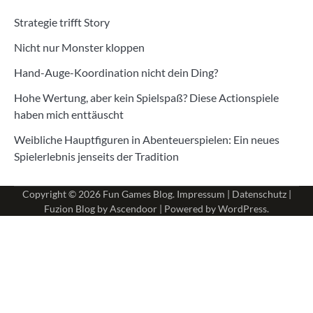
Strategie trifft Story
Nicht nur Monster kloppen
Hand-Auge-Koordination nicht dein Ding?
Hohe Wertung, aber kein Spielspaß? Diese Actionspiele
haben mich enttäuscht
Weibliche Hauptfiguren in Abenteuerspielen: Ein neues
Spielerlebnis jenseits der Tradition
Copyright © 2026
Fun Games Blog
.
Impressum
|
Datenschutz
|
Fuzion Blog by
Ascendoor
| Powered by
WordPress
.