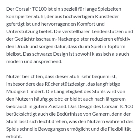
Der Corsair TC100 ist ein speziell für lange Spielzeiten
konzipierter Stuhl, der aus hochwertigem Kunstleder
gefertigt ist und hervorragenden Komfort und
Unterstützung bietet. Die verstellbaren Lendenstützen und
der Gedächtnisschaum-Nackenpolster reduzieren effektiv
den Druck und sorgen dafür, dass du im Spiel in Topform
bleibst. Das schwarze Design ist sowohl klassisch als auch
modern und ansprechend.
Nutzer berichten, dass dieser Stuhl sehr bequem ist,
insbesondere das Rückenstützdesign, das langfristige
Müdigkeit lindert. Die Langlebigkeit des Stuhls wird von
den Nutzern häufig gelobt; er bleibt auch nach längerem
Gebrauch in gutem Zustand. Das Design des Corsair TC100
berücksichtigt auch die Bedürfnisse von Gamern, denn der
Stuhl lässt sich leicht drehen, was den Nutzern während des
Spiels schnelle Bewegungen ermöglicht und die Flexibilität
erhöht.