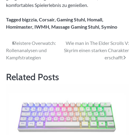
komfortables Spielerlebnis zu genießen.
Tagged
bigzzia
,
Corsair
,
Gaming Stuhl
,
Homall
,
Homimaster
,
IWMH
,
Massage Gaming Stuhl
,
Symino
Beitragsnavigation
Meistere Overwatch:
Wie man in The Elder Scrolls V:
Rollenanalysen und
Skyrim einen starken Charakter
Kampfstrategien
erschafft
Related Posts