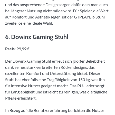
und das ansprechende Design sorgen dafür, dass man auch
bei längerer Nutzung nicht müde wird. Für Spieler, die Wert
auf Komfort und Ästhetik legen, ist der GTPLAYER-Stuhl
zweifellos eine ideale Wahl.
6. Dowinx Gaming Stuhl
Preis
: 99,99 €
Der Dowinx Gaming Stuhl erfreut sich großer Beliebtheit
dank seines stark verbreiterten Rückendesigns, das
exzellenten Komfort und Unterstützung bietet. Dieser
Stuhl hat ebenfalls eine Tragfähigkeit von 150 kg, was ihn
für intensive Nutzer geeignet macht. Das PU-Leder sorgt
für Langlebigkeit und ist leicht zu reinigen, was die tägliche
Pflege erleichtert.
In Bezug auf die Benutzererfahrung berichten die Nutzer