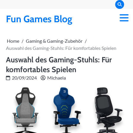
Skip
to
Fun Games Blog
content
Home
Gaming & Gaming-Zubehör
Auswahl des Gaming-Stuhls: Für komfortables Spielen
Auswahl des Gaming-Stuhls: Für
komfortables Spielen
20/09/2024
Michaela